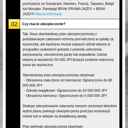
pochodzisz ze Szwajcarii, Niemiec, Francji, Tajwanu, Belgii
lub Monako. Pamiętaj! BRAK PRAWA JAZDY = BRAK
JAZDY!
Więcej informacji
.
02
Czy macie ubezpieczenie?
Tak. Nasz standardowy plan ubezpieczeniowy z
podstawowym zakresem ochrony jest wliczony w opłatę za
wycieczkę, ale będziesz musiał zapłacić udział własny w
przypadku uszkodzeń gokarta z powodu uderzenia,
zarysowania, nieostrożnej jazdy lub wypadków. Udział
własny w wysokości 50 000 JPY/pojazd zostanie naliczony
zaraz po wycieczce.
Standardowy plan ubezpieczeniowy obejmuje:
・Obrażenia ciała (inne niż kierowca): Ograniczone do 80
000 000 JPY
・Szkody majątkowe: Ograniczone do 20 000 000 JPY
・Obrażenia kierowcy: Ograniczone do 5 000 000 JPY
Dlatego zdecydowanie zalecamy naszym cenionym klientom
wybór planu pełnego ubezpieczenia podczas rezerwacji
online lub w sklepie za dodatkową opłatę.
Plan pełnego ubezpieczenia obejmuje: