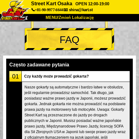
Street Kart Osaka
OPEN 12:00-19:00
📞+81-90-9977-6644
📧
shina@kart.st
MENU/Zmień Lokalizację
TOP
FAQ
O nas
Specyfikacja
Cena
Dojazd
Opinie
FAQ
Firma
Rezerwacja
Często zadawane pytania
Zmień Lokalizację
01
Czy każdy może prowadzić gokarta?
Tokyo Shinagawa
Tokyo Akihabara#1
Nasze gokarty są automatyczne i bardzo łatwe w obsłudze,
jeśli regularnie prowadzisz samochód. Tak długo, jak
Tokyo Akihabara#2
Tokyo Shibuya
posiadasz ważne prawo jazdy w Japonii, możesz prowadzić
Tokyo Shibuya Annex
Tokyo Bay
gokarta. Jednak gokarta nie można prowadzić na podstawie
prawa jazdy na motorowery lub motocykle. Uwaga: Gokarty
Tokyo Asakusa
Osaka
Street Kart są przeznaczone do jazdy po drogach
publicznych w Japonii. Musisz posiadać ważne japońskie
Okinawa
prawo jazdy, Międzynarodowe Prawo Jazdy, licencję SOFA
dla Sił Zbrojnych USA w Japonii lub swoje prawo jazdy wraz
z oficjalnym tłumaczeniem na język japoński, jeśli