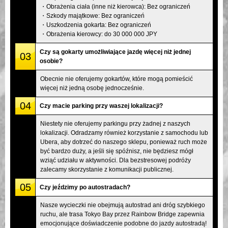
・Obrażenia ciała (inne niż kierowca): Bez ograniczeń
・Szkody majątkowe: Bez ograniczeń
・Uszkodzenia gokarta: Bez ograniczeń
・Obrażenia kierowcy: do 30 000 000 JPY
Czy są gokarty umożliwiające jazdę więcej niż jednej
03
osobie?
Obecnie nie oferujemy gokartów, które mogą pomieścić
więcej niż jedną osobę jednocześnie.
04
Czy macie parking przy waszej lokalizacji?
Niestety nie oferujemy parkingu przy żadnej z naszych
lokalizacji. Odradzamy również korzystanie z samochodu lub
Ubera, aby dotrzeć do naszego sklepu, ponieważ ruch może
być bardzo duży, a jeśli się spóźnisz, nie będziesz mógł
wziąć udziału w aktywności. Dla bezstresowej podróży
zalecamy skorzystanie z komunikacji publicznej.
05
Czy jeździmy po autostradach?
Nasze wycieczki nie obejmują autostrad ani dróg szybkiego
ruchu, ale trasa Tokyo Bay przez Rainbow Bridge zapewnia
emocjonujące doświadczenie podobne do jazdy autostradą!