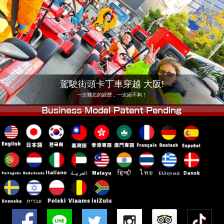
公司
預訂
更換店鋪
東京品川 #1
東京秋葉原#1
東京秋葉原#2
東京澀谷
東京澀谷附屬
東京灣
駕駛街頭卡丁車穿越 大阪!
東京淺草
大阪
一次難忘的經歷，一次絕不夠！
沖繩