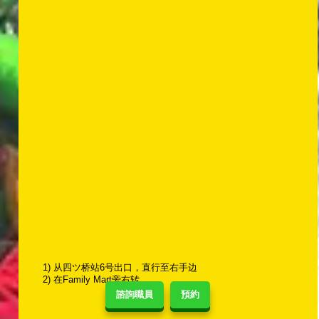
1) 从四ツ桥站6号出口，直行至右手边
2) 在Family Mart旁右转
諮詢職員
預約