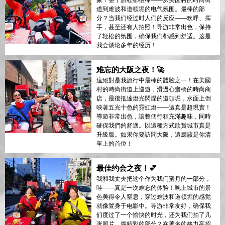
象！整个旅程都很棒——从美国村的时尚街
道到难波和道顿堀的电气氛围。最棒的部
分？当我们经过时人们的反应——欢呼、挥
手，甚至还有人拍照！导游非常出色，保持
了轻松的氛围，确保我们都感到舒适。这是
我会谈论多年的经历！
难忘的大阪之夜！🚀
這絕對是我旅行中最棒的體驗之一！在美國
村的時尚街道上巡遊，滑過心齋橋的時尚商
店，最後抵達燈光閃爍的道頓堀，水面上倒
映著五光十色的霓虹燈——這真是超現實！
導遊非常出色，讓整個行程充滿趣味，同時
確保我們的舒適。以這種方式欣賞城市真是
升級版。如果你要訪問大阪，這應該是你清
單上的首位！
最佳约会之夜！💕
我和我丈夫把这个作为我们蜜月的一部分，
哇——真是一次难忘的体验！晚上城市的景
色美得令人窒息，穿过难波和道顿堀的感觉
就像置身于电影中。导游非常友好，确保我
们度过了一个愉快的时光，还为我们拍了几
张照片。最精彩的部分？在著名的格力高招