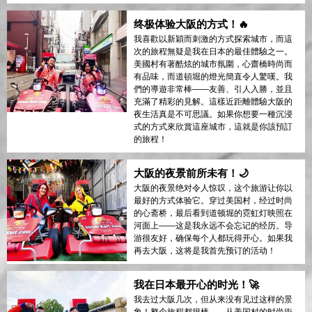
终极体验大阪的方式！🔥
我喜歡以新穎而刺激的方式探索城市，而這
次的旅程無疑是我在日本的最佳體驗之一。
美國村有著酷炫的城市氛圍，心齋橋時尚而
有品味，而道頓堀的燈光簡直令人驚嘆。我
們的導遊非常棒——友善、引人入勝，並且
充滿了精彩的見解。這樣近距離體驗大阪的
夜生活真是不可思議。如果你想要一種沉浸
式的方式來欣賞這座城市，這就是你該預訂
的旅程！
大阪的夜景前所未有！🌙
大阪的夜景绝对令人惊叹，这个旅游让你以
最好的方式体验它。穿过美国村，经过时尚
的心斋桥，最后看到道顿堀的霓虹灯映照在
河面上——这是我永远不会忘记的经历。导
游很友好，确保每个人都玩得开心。如果我
再去大阪，这将是我首先预订的活动！
我在日本最开心的时光！🚀
我去过大阪几次，但从来没有见过这样的景