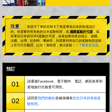
注意
街頭卡丁車的定制卡丁車是專為日本的街道設計
的。你需要持有有效的日本駕駛執照，或
國際駕駛許可證
，或
美軍在日本的SOFA駕駛許可證，或者如果你來自瑞士、德國、
法國、台灣、比利時、摩納哥，則需要持有自己的駕駛執照並附
上官方日文翻譯。記住！無執照，無法駕駛！！
了解更多信息
。
預訂
請通過Facebook、電子郵件、電話、網頁表單和
01
當地旅行社檢查可用性。
請同意
我們的條款
並確保擁有
您在日本的有效駕
02
駛執照
。