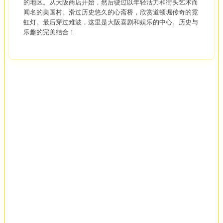
的地区。从大阪商店开始，然后驶过以年轻活力和街头艺术而
闻名的美国村。滑过历史悠久的心斋桥，欣赏道顿堀传奇的霓
虹灯。最后穿过难波，这里是大阪喜剧和娱乐的中心。历史与
乐趣的完美结合！