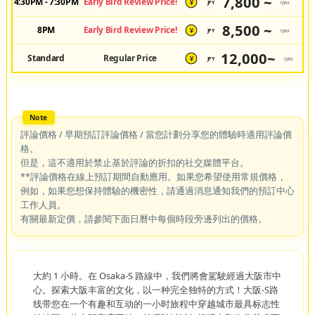
7,800 ~
4:30PM - 7:30PM
Early Bird Review Price!
JPY
/pax
¥
8,500 ~
8PM
Early Bird Review Price!
JPY
/pax
¥
12,000~
Standard
Regular Price
JPY
/pax
¥
評論價格 / 早期預訂評論價格 / 當您計劃分享您的體驗時適用評論價
格。
但是，這不適用於禁止基於評論的折扣的社交媒體平台。
**評論價格在線上預訂期間自動應用。如果您希望使用常規價格，
例如，如果您想保持體驗的機密性，請通過消息通知我們的預訂中心
工作人員。
有關最新定價，請參閱下面日曆中每個時段旁邊列出的價格。
大約 1 小時。在 Osaka-S 路線中，我們將會駕駛經過大阪市中
心。探索大阪丰富的文化，以一种完全独特的方式！大阪-S路
线带您在一个有趣和互动的一小时旅程中穿越城市最具标志性