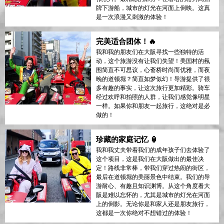
牌下游船，城市的灯光在河面上倒映。这真
是一次浪漫又刺激的体验！
完美适合团体！🔥
我和我的朋友们在大阪寻找一些独特的活
动，这个旅游没有让我们失望！美国村的氛
围简直不可思议，心斋桥时尚而优雅，而夜
晚的道顿堀？简直如梦似幻！导游提供了很
多有趣的事实，让这次旅行更加精彩。骑车
经过欢呼和拍照的人群，让我们感觉像明星
一样。如果你和朋友一起旅行，这绝对是必
做的！
珍藏的家庭记忆 🏮
我和我丈夫带着我们的成年孩子们去体验了
这个项目，这是我们在大阪做出的最佳决
定！路线非常棒，带我们穿过热闹的街区，
最后在道顿堀的美丽景色中结束。我们的导
游耐心、有趣且知识渊博。从这个角度看大
阪是难以忘怀的，尤其是城市的灯光在河面
上的倒影。无论你是和家人还是朋友旅行，
这都是一次你绝对不想错过的体验！