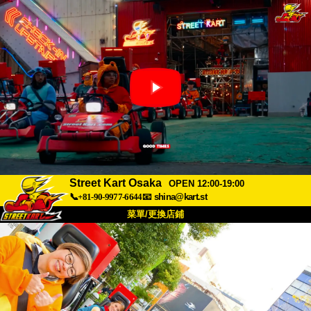
Street Kart Osaka
OPEN 12:00-19:00
📞+81-90-9977-6644
📧
shina@kart.st
菜單/更換店鋪
首頁
關於
規格
價格
交通方式
顧客聲音
常見問題