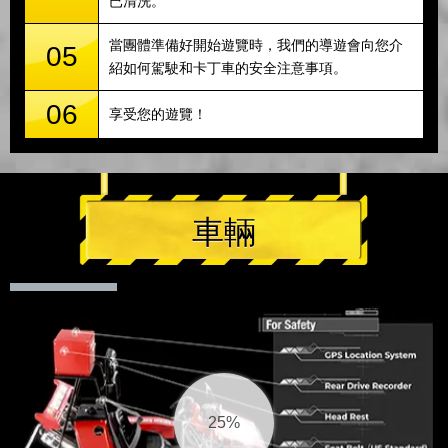
已清洗。
當團體準備好開始遊覽時，我們的導遊會向您介
05
紹如何駕駛和卡丁車的安全注意事項。
06
享受您的遊覽！
車輛
26%