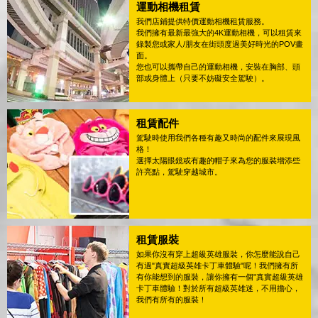
運動相機租賃
我們店鋪提供特價運動相機租賃服務。
我們擁有最新最強大的4K運動相機，可以租賃來
錄製您或家人/朋友在街頭度過美好時光的POV畫
面。
您也可以攜帶自己的運動相機，安裝在胸部、頭
部或身體上（只要不妨礙安全駕駛）。
租賃配件
駕駛時使用我們各種有趣又時尚的配件來展現風
格！
選擇太陽眼鏡或有趣的帽子來為您的服裝增添些
許亮點，駕駛穿越城市。
租賃服裝
如果你沒有穿上超級英雄服裝，你怎麼能說自己
有過"真實超級英雄卡丁車體驗"呢！我們擁有所
有你能想到的服裝，讓你擁有一個"真實超級英雄
卡丁車體驗！對於所有超級英雄迷，不用擔心，
我們有所有的服裝！