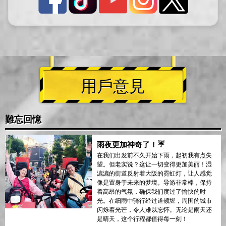
用戶意見
難忘回憶
雨夜更加神奇了！☔
在我们出发前不久开始下雨，起初我有点失
望。但老实说？这让一切变得更加美丽！湿
漉漉的街道反射着大阪的霓虹灯，让人感觉
像是置身于未来的梦境。导游非常棒，保持
着高昂的气氛，确保我们度过了愉快的时
光。在细雨中骑行经过道顿堀，周围的城市
闪烁着光芒，令人难以忘怀。无论是雨天还
是晴天，这个行程都值得每一刻！