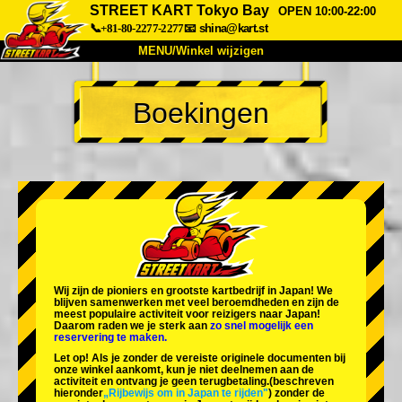
STREET KART Tokyo Bay
OPEN 10:00-22:00
📞+81-80-2277-2277
📧
shina@kart.st
MENU/Winkel wijzigen
TOP
Boekingen
Over
Specificaties
Prijzen
Toegang
Ervaringen
FAQ
Bedrijf
Boekingen
Winkel wijzigen
Tokyo Shinagawa
Tokyo Akihabara#1
Tokyo Akihabara#2
Tokyo Shibuya
Wij zijn de
pioniers
en
grootste kartbedrijf
in Japan! We
Tokyo Shibuya Annex
Tokyo Bay
blijven samenwerken met
veel beroemdheden
en zijn de
meest populaire activiteit
voor reizigers naar Japan!
Daarom raden we je sterk aan
zo snel mogelijk een
Tokyo Asakusa
Osaka
reservering te maken.
Let op! Als je zonder de vereiste originele documenten bij
Okinawa
onze winkel aankomt, kun je niet deelnemen aan de
activiteit en ontvang je geen terugbetaling.
(beschreven
hieronder
„Rijbewijs om in Japan te rijden"
) zonder de