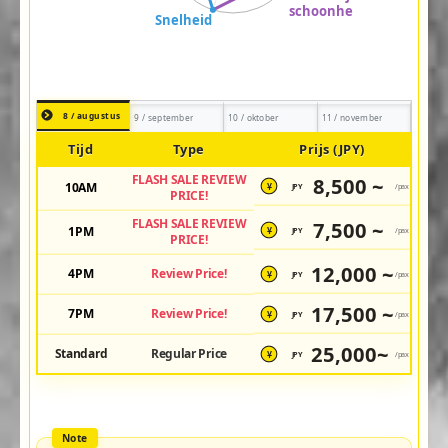
8 / augustus
9 / september
10 / oktober
11 / november
Tijd
Type
Prijs (JPY)
FLASH SALE REVIEW
8,500 ~
10AM
JPY
/pax
¥
PRICE!
FLASH SALE REVIEW
7,500 ~
1PM
JPY
/pax
¥
PRICE!
12,000 ~
4PM
Review Price!
JPY
/pax
¥
17,500 ~
7PM
Review Price!
JPY
/pax
¥
25,000~
Standard
Regular Price
JPY
/pax
¥