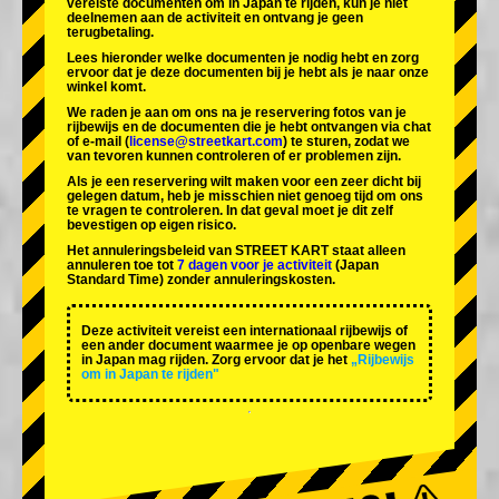
vereiste documenten om in Japan te rijden, kun je niet
deelnemen aan de activiteit en ontvang je geen
terugbetaling.
Lees hieronder welke documenten je nodig hebt en zorg
ervoor dat je deze documenten bij je hebt als je naar onze
winkel komt.
We raden je aan om ons na je reservering fotos van je
rijbewijs en de documenten die je hebt ontvangen via chat
of e-mail (
license@streetkart.com
) te sturen, zodat we
van tevoren kunnen controleren of er problemen zijn.
Als je een reservering wilt maken voor een zeer dicht bij
gelegen datum, heb je misschien niet genoeg tijd om ons
te vragen te controleren. In dat geval moet je dit zelf
bevestigen op eigen risico.
Het annuleringsbeleid van STREET KART staat alleen
annuleren toe tot
7 dagen voor je activiteit
(Japan
Standard Time) zonder annuleringskosten.
Deze activiteit vereist een internationaal rijbewijs of
een ander document waarmee je op openbare wegen
in Japan mag rijden. Zorg ervoor dat je het
„Rijbewijs
om in Japan te rijden"