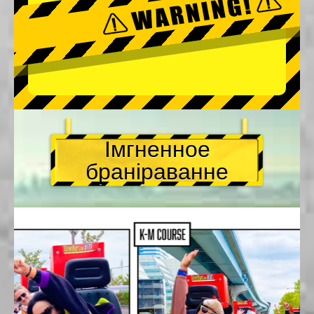
Імгненное
браніраванне